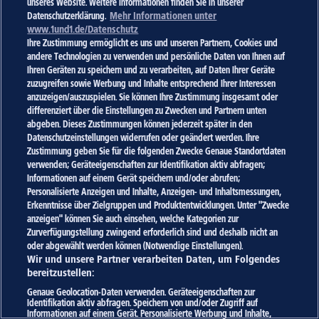
unseres Website. Weitere Informationen finden Sie in unserer
Chrome
Firefox
Edge
Datenschutzerklärung.
Mehr Informationen unter
www.1und1.de/Datenschutz
Ihre Zustimmung ermöglicht es uns und unseren Partnern, Cookies und
andere Technologien zu verwenden und persönliche Daten von Ihnen auf
Reload
Ihren Geräten zu speichern und zu verarbeiten, auf Daten Ihrer Geräte
zuzugreifen sowie Werbung und Inhalte entsprechend Ihrer Interessen
anzuzeigen/auszuspielen. Sie können Ihre Zustimmung insgesamt oder
differenziert über die Einstellungen zu Zwecken und Partnern unten
abgeben. Dieses Zustimmungen können jederzeit später in den
Datenschutzeinstellungen widerrufen oder geändert werden. Ihre
Zustimmung geben Sie für die folgenden Zwecke Genaue Standortdaten
verwenden; Geräteeigenschaften zur Identifikation aktiv abfragen;
Informationen auf einem Gerät speichern und/oder abrufen;
Personalisierte Anzeigen und Inhalte, Anzeigen- und Inhaltsmessungen,
Erkenntnisse über Zielgruppen und Produktentwicklungen. Unter "Zwecke
anzeigen" können Sie auch einsehen, welche Kategorien zur
Zurverfügungstellung zwingend erforderlich sind und deshalb nicht an
oder abgewählt werden können (Notwendige Einstellungen).
Wir und unsere Partner verarbeiten Daten, um Folgendes
bereitzustellen:
Genaue Geolocation-Daten verwenden. Geräteeigenschaften zur
Identifikation aktiv abfragen. Speichern von und/oder Zugriff auf
Informationen auf einem Gerät. Personalisierte Werbung und Inhalte,