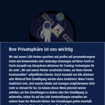
Ihre Privatsphäre ist uns wichtig
Wir und unsere
246
-Partner speichern und greifen auf personenbezogene
Daten wie Browserdaten oder eindeutige Kennungen auf Ihrem Gerät zu.
Something went wrong
Durch Auswahl von Akzeptieren aktivieren Sie Tracking-Technologien für
die unter „Wir und unsere Partner verarbeiten Daten, um Ihnen Dienste
bereitzustellen“ aufgeführten Zwecke. Durch Auswahl von Alle ablehnen
It looks like your browser is outdated or not fully supported by 
oder Widerruf Ihrer Einwilligung werden diese deaktiviert. Wenn Tracker
us.

deaktiviert sind, sind manche Inhalte und Anzeigen möglicherweise nicht
For the best TV experience please use
mehr so relevant für Sie. Sie können dieses Menü jederzeit wieder
aufrufen, um Ihre Einstellungen zu ändern oder Ihre Einwilligung zu
widerrufen, indem Sie auf den Link Voreinstellungen verwalten am
unteren Rand der Webseite klicken. Ihre Einstellungen gelten innerhalb